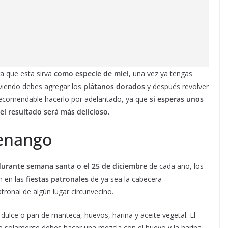
ra que esta sirva
como especie de miel
, una vez ya tengas
irviendo debes agregar los
plátanos dorados
y después revolver
 recomendable hacerlo por adelantado, ya que
si esperas unos
el resultado será más delicioso.
enango
durante semana santa o el 25 de diciembre
de cada año, los
n en las
fiestas patronales
de ya sea la cabecera
tronal de algún lugar circunvecino.
dulce o pan de manteca, huevos, harina y aceite vegetal. El
e solamente debes hacer una mezcla con el huevo y la harina,