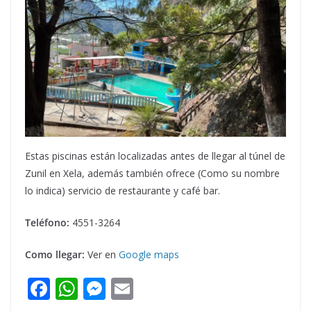
Estas piscinas están localizadas antes de llegar al túnel de
Zunil en Xela, además también ofrece (Como su nombre
lo indica) servicio de restaurante y café bar.
Teléfono:
4551-3264
Como llegar:
Ver en
Google maps
F
W
M
E
ac
h
e
m