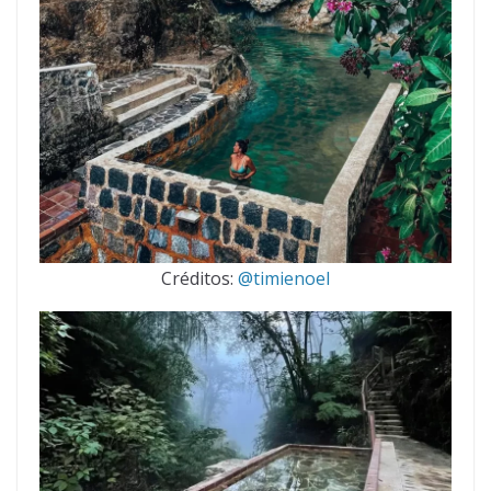
Créditos:
@timienoel