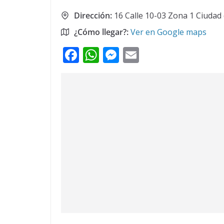
Dirección:
16 Calle 10-03 Zona 1 Ciudad
¿Cómo llegar?:
Ver en Google maps
F
W
M
E
ac
h
e
m
e
at
ss
ai
b
s
e
l
o
A
n
o
p
g
k
p
er