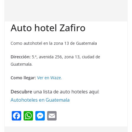
Auto hotel Zafiro
Como autohotel en la zona 13 de Guatemala
Dirección:
5.ª, avenida 256, zona 13, ciudad de
Guatemala.
Como llegar:
Ver en Waze.
Descubre
una lista de auto hoteles aquí:
Autohoteles en Guatemala
F
W
M
E
ac
h
e
m